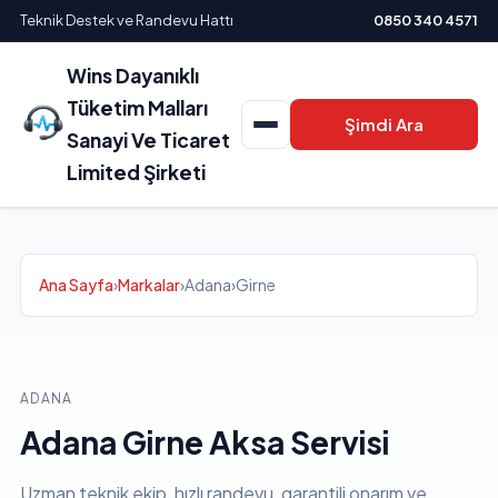
Teknik Destek ve Randevu Hattı
0850 340 4571
Wins Dayanıklı
Tüketim Malları
Şimdi Ara
Sanayi Ve Ticaret
Limited Şirketi
Ana Sayfa
›
Markalar
›
Adana
›
Girne
ADANA
Adana Girne Aksa Servisi
Uzman teknik ekip, hızlı randevu, garantili onarım ve