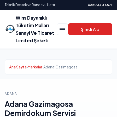
Teknik Destek ve Randevu Hattı
0850 340 4571
Wins Dayanıklı
Tüketim Malları
Şimdi Ara
Sanayi Ve Ticaret
Limited Şirketi
Ana Sayfa
›
Markalar
›
Adana
›
Gazimagosa
ADANA
Adana Gazimagosa
Demirdokum Servisi