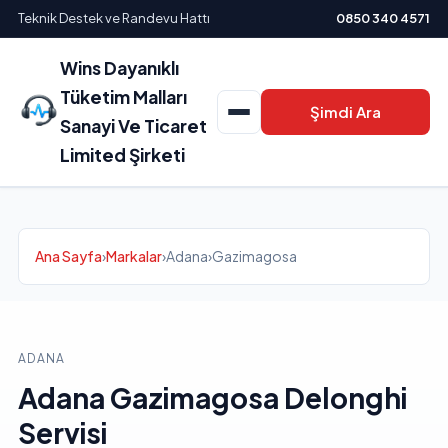
Teknik Destek ve Randevu Hattı
0850 340 4571
Wins Dayanıklı
Tüketim Malları
Şimdi Ara
Sanayi Ve Ticaret
Limited Şirketi
Ana Sayfa
›
Markalar
›
Adana
›
Gazimagosa
ADANA
Adana Gazimagosa Delonghi
Servisi