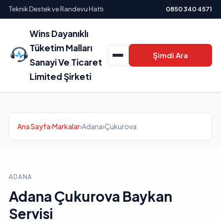
Teknik Destek ve Randevu Hattı
0850 340 4571
Wins Dayanıklı
Tüketim Malları
Şimdi Ara
Sanayi Ve Ticaret
Limited Şirketi
Ana Sayfa
›
Markalar
›
Adana
›
Çukurova
ADANA
Adana Çukurova Baykan
Servisi