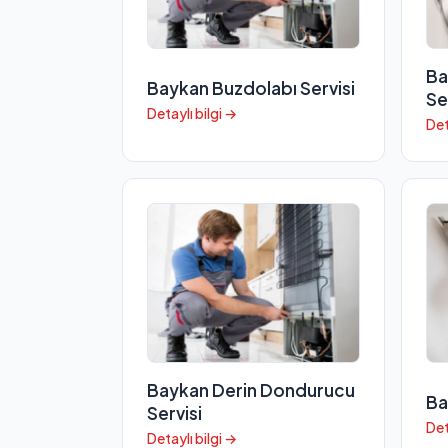
Ba
Baykan Buzdolabı Servisi
Se
Detaylı bilgi →
Det
Baykan Derin Dondurucu
Ba
Servisi
Det
Detaylı bilgi →