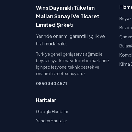
Hizme
Wins Dayanıklı Tüketim
Malları Sanayi Ve Ticaret
Beyaz 
Limited Şirketi
Buzdol
Yerinde onarım, garantili işçilik ve
Çamaşı
hızlı müdahale.
Bulaşı
Türkiye geneli geniş servis ağımız ile
Kombi 
beyaz eşya, klima ve kombi cihazlarınız
Klima 
için profesyonel teknik destek ve
onarım hizmeti sunuyoruz.
0850 340 4571
Haritalar
Google Haritalar
Yandex Haritalar