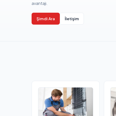
avantajı.
Şimdi Ara
İletişim