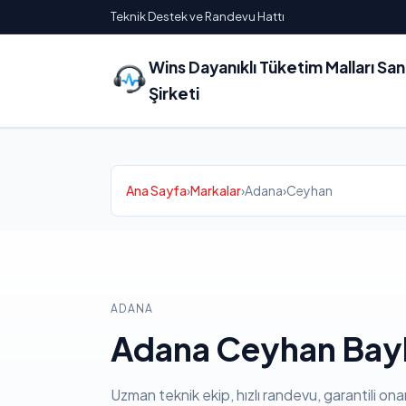
Teknik Destek ve Randevu Hattı
Wins Dayanıklı Tüketim Malları Sa
Şirketi
Ana Sayfa
›
Markalar
›
Adana
›
Ceyhan
ADANA
Adana Ceyhan Bayk
Uzman teknik ekip, hızlı randevu, garantili ona