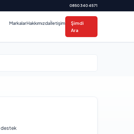
0850 340 4571
Markalar
Hakkımızda
İletişim
Şimdi
Ara
f destek