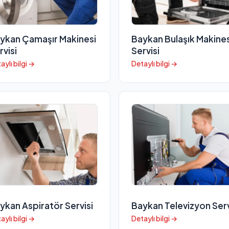
ykan Çamaşır Makinesi
Baykan Bulaşık Makines
rvisi
Servisi
aylı bilgi →
Detaylı bilgi →
ykan Aspiratör Servisi
Baykan Televizyon Serv
aylı bilgi →
Detaylı bilgi →