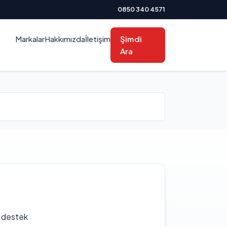
0850 340 4571
Markalar
Hakkımızda
İletişim
Şimdi
Ara
f destek