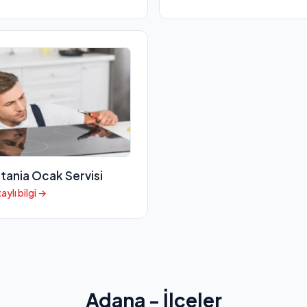
itania Ocak Servisi
aylı bilgi →
Adana - İlçeler