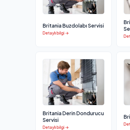
Br
Britania Buzdolabı Servisi
Se
Detaylı bilgi →
Det
Britania Derin Dondurucu
Br
Servisi
Det
Detaylı bilgi →