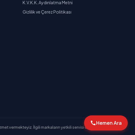
K.V.K.K. Aydınlatma Metni
Gizlilik ve Çerez Politikası
Hemen Ara
et vermekteyiz. İlgili markaların yetkili servisi değiliz.