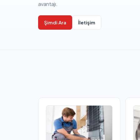
avantajı.
Şimdi Ara
İletişim