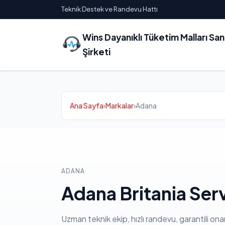
Teknik Destek ve Randevu Hattı
Wins Dayanıklı Tüketim Malları Sa
Şirketi
Ana Sayfa
›
Markalar
›
Adana
ADANA
Adana Britania Serv
Uzman teknik ekip, hızlı randevu, garantili ona