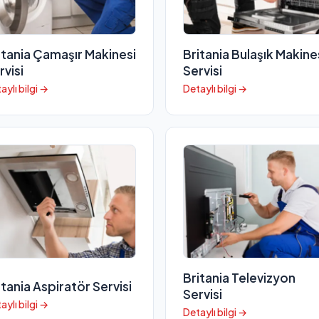
itania Çamaşır Makinesi
Britania Bulaşık Makine
rvisi
Servisi
aylı bilgi →
Detaylı bilgi →
Britania Televizyon
itania Aspiratör Servisi
Servisi
aylı bilgi →
Detaylı bilgi →