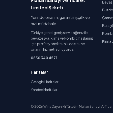
Malları Sanayi Ve Ticaret
Beyaz 
Limited Şirketi
Buzdol
Yerinde onarım, garantili işçilik ve
Çamaşı
hızlı müdahale.
Bulaşı
Türkiye geneli geniş servis ağımız ile
Kombi 
beyaz eşya, klima ve kombi cihazlarınız
Klima 
için profesyonel teknik destek ve
onarım hizmeti sunuyoruz.
0850 340 4571
Haritalar
Google Haritalar
Yandex Haritalar
© 2026 Wins Dayanıklı Tüketim Malları Sanayi Ve Ticaret 