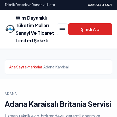
Teknik Destek ve Randevu Hattı
0850 340 4571
Wins Dayanıklı
Tüketim Malları
Şimdi Ara
Sanayi Ve Ticaret
Limited Şirketi
Ana Sayfa
›
Markalar
›
Adana
›
Karaisalı
ADANA
Adana Karaisalı Britania Servisi
Uzman teknik ekip, hızlı randevu, garantili onarım ve