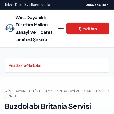
Teknik Destek ve Randevu Hattı
0850 340 4571
Wins Dayanıklı
Tüketim Malları
Şimdi Ara
Sanayi Ve Ticaret
Limited Şirketi
Ana Sayfa
›
Markalar
WINS DAYANIKLI TÜKETIM MALLARI SANAYI VE TICARET LIMITED
ŞIRKETI
Buzdolabı Britania Servisi