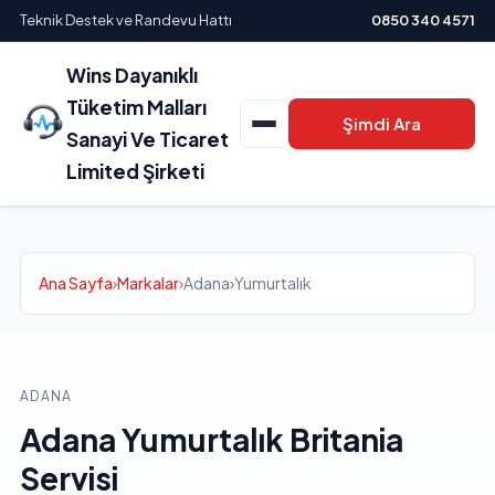
Teknik Destek ve Randevu Hattı
0850 340 4571
Wins Dayanıklı
Tüketim Malları
Şimdi Ara
Sanayi Ve Ticaret
Limited Şirketi
Ana Sayfa
›
Markalar
›
Adana
›
Yumurtalık
ADANA
Adana Yumurtalık Britania
Servisi