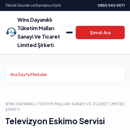
Teknik Destek ve Randevu Hattı
0850 340 4571
Wins Dayanıklı
Tüketim Malları
Şimdi Ara
Sanayi Ve Ticaret
Limited Şirketi
Ana Sayfa
›
Markalar
WINS DAYANIKLI TÜKETIM MALLARI SANAYI VE TICARET LIMITED
ŞIRKETI
Televizyon Eskimo Servisi