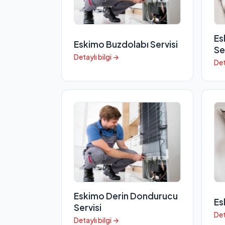
Es
Eskimo Buzdolabı Servisi
Se
Detaylı bilgi →
Det
Eskimo Derin Dondurucu
Es
Servisi
Det
Detaylı bilgi →