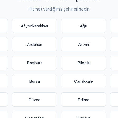
Hizmet verdiğimiz şehirleri seçin
Afyonkarahisar
Ağrı
Ardahan
Artvin
Bayburt
Bilecik
Bursa
Çanakkale
Düzce
Edirne
Gaziantep
Giresun