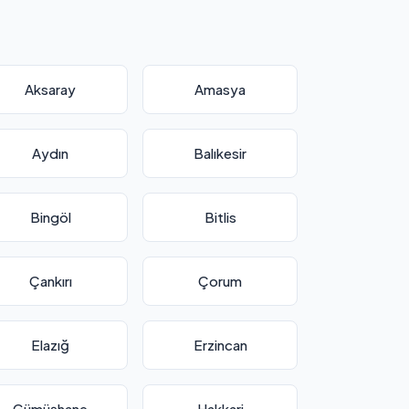
Aksaray
Amasya
Aydın
Balıkesir
Bingöl
Bitlis
Çankırı
Çorum
Elazığ
Erzincan
Gümüşhane
Hakkari