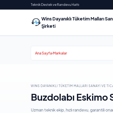
Teknik Destek ve Randevu Hattı
Wins Dayanıklı Tüketim Malları Sa
Şirketi
Ana Sayfa
›
Markalar
WINS DAYANIKLI TÜKETIM MALLARI SANAYI VE TIC
Buzdolabı Eskimo S
Uzman teknik ekip, hızlı randevu, garantili ona