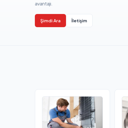
avantajı.
Şimdi Ara
İletişim