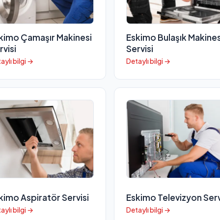
kimo Çamaşır Makinesi
Eskimo Bulaşık Makines
rvisi
Servisi
aylı bilgi →
Detaylı bilgi →
kimo Aspiratör Servisi
Eskimo Televizyon Serv
aylı bilgi →
Detaylı bilgi →