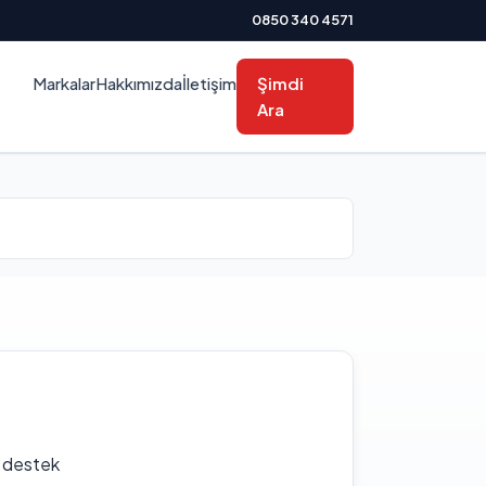
0850 340 4571
Markalar
Hakkımızda
İletişim
Şimdi
Ara
f destek