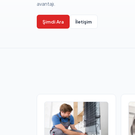
avantajı.
Şimdi Ara
İletişim