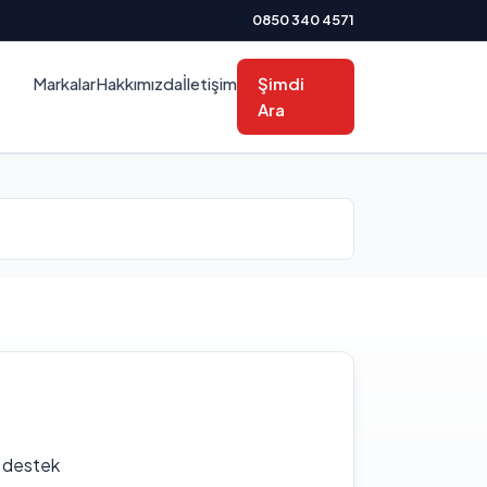
0850 340 4571
Markalar
Hakkımızda
İletişim
Şimdi
Ara
f destek