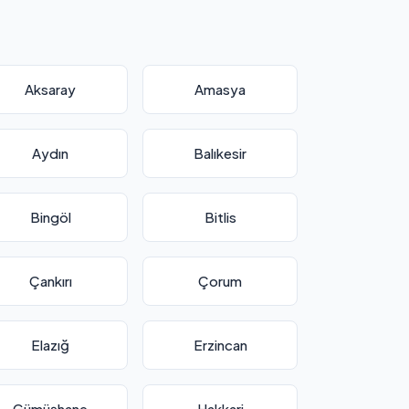
Aksaray
Amasya
Aydın
Balıkesir
Bingöl
Bitlis
Çankırı
Çorum
Elazığ
Erzincan
Gümüşhane
Hakkari