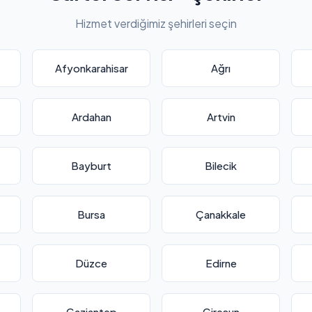
Hizmet verdiğimiz şehirleri seçin
Afyonkarahisar
Ağrı
Ardahan
Artvin
Bayburt
Bilecik
Bursa
Çanakkale
Düzce
Edirne
Gaziantep
Giresun