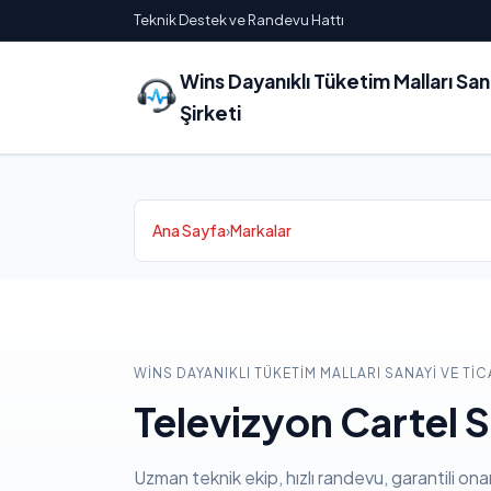
Teknik Destek ve Randevu Hattı
Wins Dayanıklı Tüketim Malları Sa
Şirketi
Ana Sayfa
›
Markalar
WINS DAYANIKLI TÜKETIM MALLARI SANAYI VE TIC
Televizyon Cartel S
Uzman teknik ekip, hızlı randevu, garantili ona