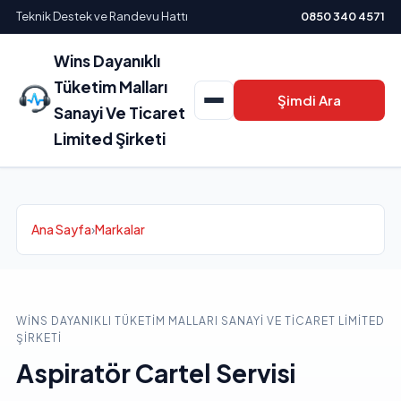
Teknik Destek ve Randevu Hattı
0850 340 4571
Wins Dayanıklı
Tüketim Malları
Şimdi Ara
Sanayi Ve Ticaret
Limited Şirketi
Ana Sayfa
›
Markalar
WINS DAYANIKLI TÜKETIM MALLARI SANAYI VE TICARET LIMITED
ŞIRKETI
Aspiratör Cartel Servisi