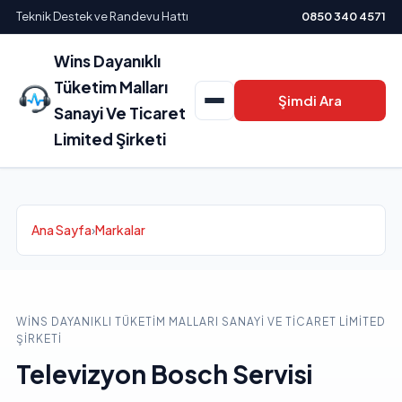
Teknik Destek ve Randevu Hattı
0850 340 4571
Wins Dayanıklı
Tüketim Malları
Şimdi Ara
Sanayi Ve Ticaret
Limited Şirketi
Ana Sayfa
›
Markalar
WINS DAYANIKLI TÜKETIM MALLARI SANAYI VE TICARET LIMITED
ŞIRKETI
Televizyon Bosch Servisi