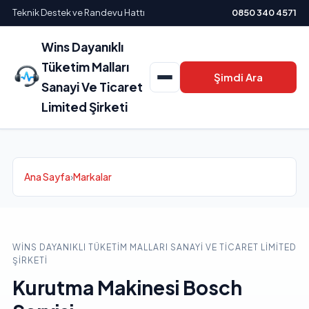
Teknik Destek ve Randevu Hattı
0850 340 4571
Wins Dayanıklı
Tüketim Malları
Şimdi Ara
Sanayi Ve Ticaret
Limited Şirketi
Ana Sayfa
›
Markalar
WINS DAYANIKLI TÜKETIM MALLARI SANAYI VE TICARET LIMITED
ŞIRKETI
Kurutma Makinesi Bosch