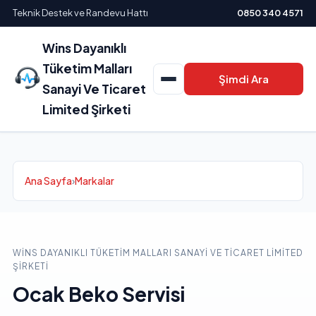
Teknik Destek ve Randevu Hattı
0850 340 4571
Wins Dayanıklı
Tüketim Malları
Şimdi Ara
Sanayi Ve Ticaret
Limited Şirketi
Ana Sayfa
›
Markalar
WINS DAYANIKLI TÜKETIM MALLARI SANAYI VE TICARET LIMITED
ŞIRKETI
Ocak Beko Servisi