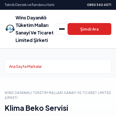
Teknik Destek ve Randevu Hattı
0850 340 4571
Wins Dayanıklı
Tüketim Malları
Şimdi Ara
Sanayi Ve Ticaret
Limited Şirketi
Ana Sayfa
›
Markalar
WINS DAYANIKLI TÜKETIM MALLARI SANAYI VE TICARET LIMITED
ŞIRKETI
Klima Beko Servisi