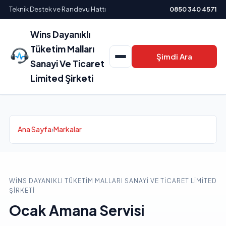
Teknik Destek ve Randevu Hattı
0850 340 4571
Wins Dayanıklı
Tüketim Malları
Şimdi Ara
Sanayi Ve Ticaret
Limited Şirketi
Ana Sayfa
›
Markalar
WINS DAYANIKLI TÜKETIM MALLARI SANAYI VE TICARET LIMITED
ŞIRKETI
Ocak Amana Servisi