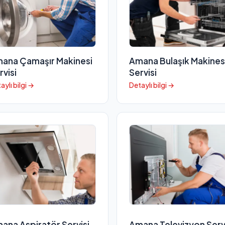
ana Çamaşır Makinesi
Amana Bulaşık Makines
rvisi
Servisi
aylı bilgi →
Detaylı bilgi →
ana Aspiratör Servisi
Amana Televizyon Serv