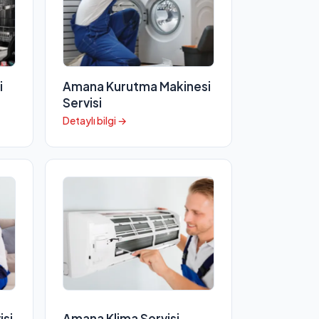
i
Amana Kurutma Makinesi
Servisi
Detaylı bilgi →
isi
Amana Klima Servisi