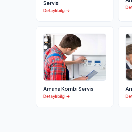
Servisi
Det
Detaylı bilgi →
Amana Kombi Servisi
Am
Detaylı bilgi →
Det