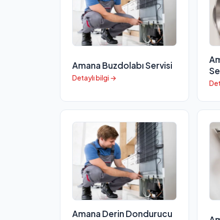
Am
Amana Buzdolabı Servisi
Se
Detaylı bilgi →
Det
Amana Derin Dondurucu
Am