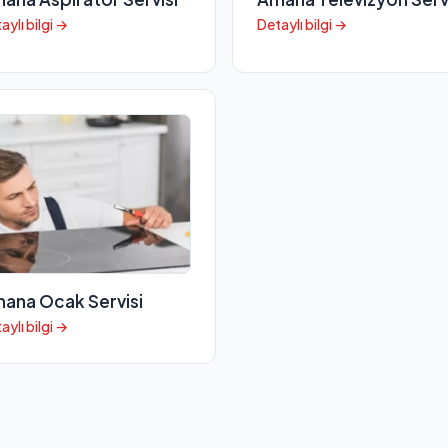
aylı bilgi →
Detaylı bilgi →
ana Ocak Servisi
aylı bilgi →