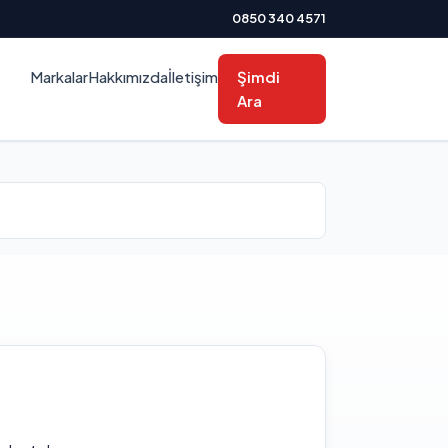
0850 340 4571
Markalar
Hakkımızda
İletişim
Şimdi
Ara