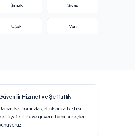
Şırnak
Sivas
Uşak
Van
Güvenilir Hizmet ve Şeffaflık
Uzman kadromuzla çabuk arıza teşhisi,
net fiyat bilgisi ve güvenli tamir süreçleri
sunuyoruz.