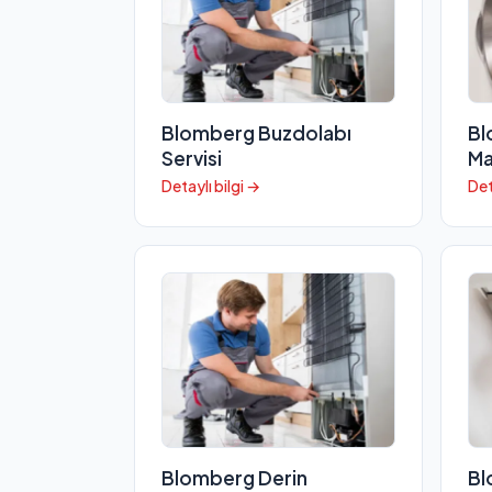
Blomberg Buzdolabı
Bl
Servisi
Ma
Detaylı bilgi →
Det
Blomberg Derin
Bl