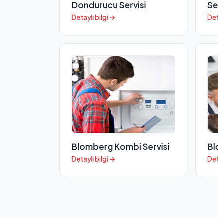
Dondurucu Servisi
Se
Detaylı bilgi →
Det
Blomberg Kombi Servisi
Bl
Detaylı bilgi →
Det