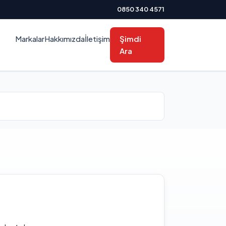
0850 340 4571
Markalar
Hakkımızda
İletişim
Şimdi
Ara