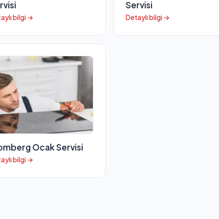
rvisi
Servisi
aylı bilgi →
Detaylı bilgi →
omberg Ocak Servisi
aylı bilgi →