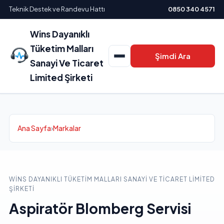
Teknik Destek ve Randevu Hattı
0850 340 4571
Wins Dayanıklı
Tüketim Malları
Şimdi Ara
Sanayi Ve Ticaret
Limited Şirketi
Ana Sayfa
›
Markalar
WINS DAYANIKLI TÜKETIM MALLARI SANAYI VE TICARET LIMITED
ŞIRKETI
Aspiratör Blomberg Servisi