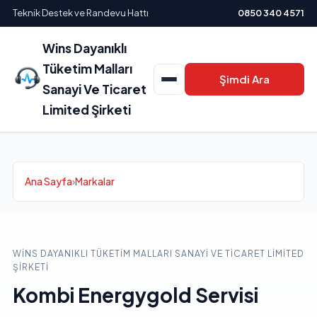
Teknik Destek ve Randevu Hattı
0850 340 4571
Wins Dayanıklı
Tüketim Malları
Şimdi Ara
Sanayi Ve Ticaret
Limited Şirketi
Ana Sayfa
›
Markalar
WINS DAYANIKLI TÜKETIM MALLARI SANAYI VE TICARET LIMITED
ŞIRKETI
Kombi Energygold Servisi