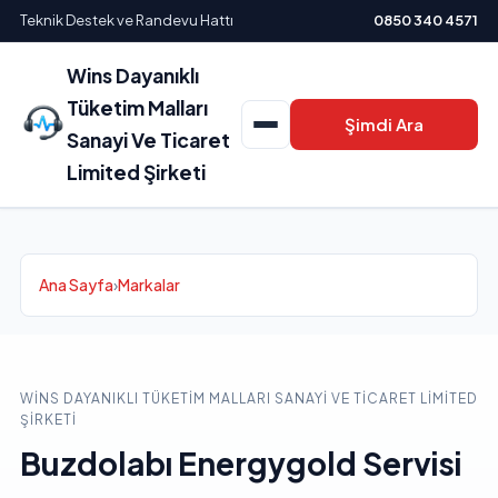
Teknik Destek ve Randevu Hattı
0850 340 4571
Wins Dayanıklı
Tüketim Malları
Şimdi Ara
Sanayi Ve Ticaret
Limited Şirketi
Ana Sayfa
›
Markalar
WINS DAYANIKLI TÜKETIM MALLARI SANAYI VE TICARET LIMITED
ŞIRKETI
Buzdolabı Energygold Servisi