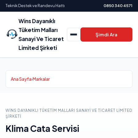
Teknik Destek ve Randevu Hattı
0850 340 4571
Wins Dayanıklı
Tüketim Malları
Şimdi Ara
Sanayi Ve Ticaret
Limited Şirketi
Ana Sayfa
›
Markalar
WINS DAYANIKLI TÜKETIM MALLARI SANAYI VE TICARET LIMITED
ŞIRKETI
Klima Cata Servisi