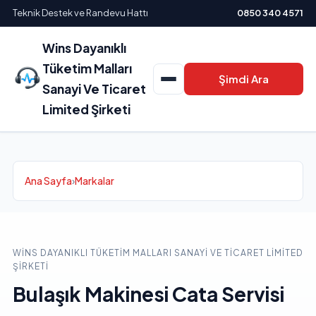
Teknik Destek ve Randevu Hattı
0850 340 4571
Wins Dayanıklı
Tüketim Malları
Şimdi Ara
Sanayi Ve Ticaret
Limited Şirketi
Ana Sayfa
›
Markalar
WINS DAYANIKLI TÜKETIM MALLARI SANAYI VE TICARET LIMITED
ŞIRKETI
Bulaşık Makinesi Cata Servisi