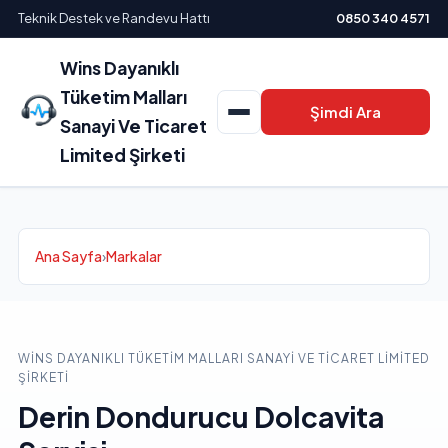
Teknik Destek ve Randevu Hattı
0850 340 4571
Wins Dayanıklı
Tüketim Malları
Şimdi Ara
Sanayi Ve Ticaret
Limited Şirketi
Ana Sayfa
›
Markalar
WINS DAYANIKLI TÜKETIM MALLARI SANAYI VE TICARET LIMITED
ŞIRKETI
Derin Dondurucu Dolcavita