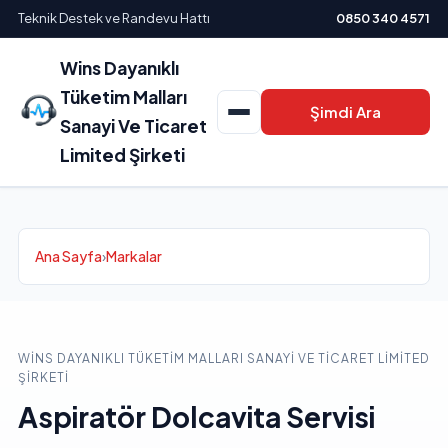
Teknik Destek ve Randevu Hattı
0850 340 4571
Wins Dayanıklı
Tüketim Malları
Şimdi Ara
Sanayi Ve Ticaret
Limited Şirketi
Ana Sayfa
›
Markalar
WINS DAYANIKLI TÜKETIM MALLARI SANAYI VE TICARET LIMITED
ŞIRKETI
Aspiratör Dolcavita Servisi