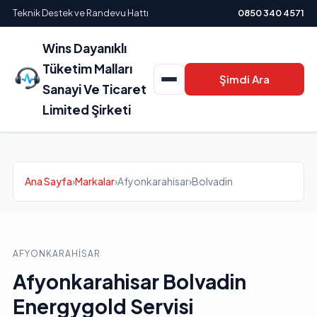
Teknik Destek ve Randevu Hattı
0850 340 4571
Wins Dayanıklı
Tüketim Malları
Şimdi Ara
Sanayi Ve Ticaret
Limited Şirketi
Ana Sayfa
›
Markalar
›
Afyonkarahisar
›
Bolvadin
AFYONKARAHISAR
Afyonkarahisar Bolvadin
Energygold Servisi