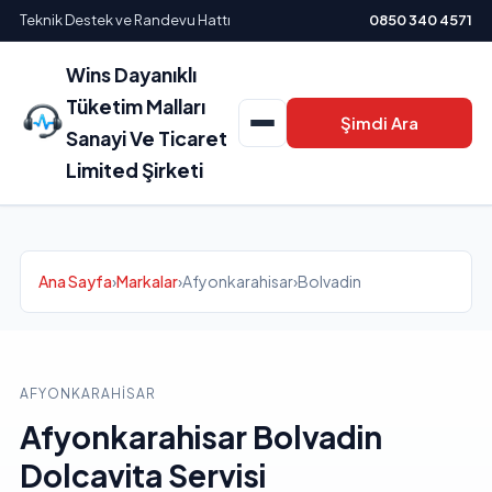
Teknik Destek ve Randevu Hattı
0850 340 4571
Wins Dayanıklı
Tüketim Malları
Şimdi Ara
Sanayi Ve Ticaret
Limited Şirketi
Ana Sayfa
›
Markalar
›
Afyonkarahisar
›
Bolvadin
AFYONKARAHISAR
Afyonkarahisar Bolvadin
Dolcavita Servisi