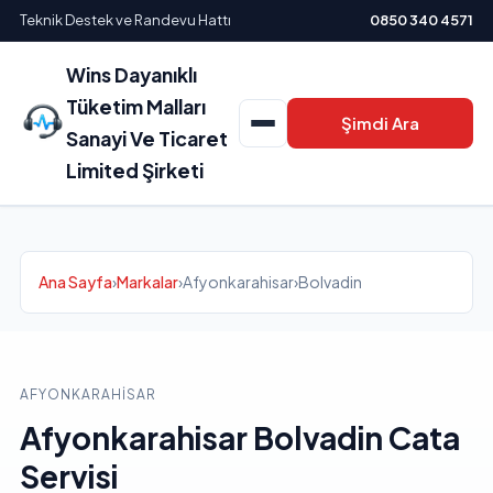
Teknik Destek ve Randevu Hattı
0850 340 4571
Wins Dayanıklı
Tüketim Malları
Şimdi Ara
Sanayi Ve Ticaret
Limited Şirketi
Ana Sayfa
›
Markalar
›
Afyonkarahisar
›
Bolvadin
AFYONKARAHISAR
Afyonkarahisar Bolvadin Cata
Servisi