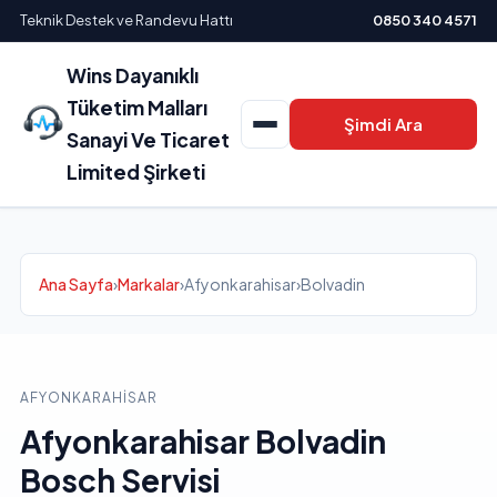
Teknik Destek ve Randevu Hattı
0850 340 4571
Wins Dayanıklı
Tüketim Malları
Şimdi Ara
Sanayi Ve Ticaret
Limited Şirketi
Ana Sayfa
›
Markalar
›
Afyonkarahisar
›
Bolvadin
AFYONKARAHISAR
Afyonkarahisar Bolvadin
Bosch Servisi