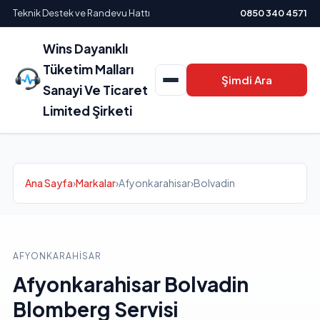
Teknik Destek ve Randevu Hattı
0850 340 4571
Wins Dayanıklı
Tüketim Malları
Şimdi Ara
Sanayi Ve Ticaret
Limited Şirketi
Ana Sayfa
›
Markalar
›
Afyonkarahisar
›
Bolvadin
AFYONKARAHISAR
Afyonkarahisar Bolvadin
Blomberg Servisi