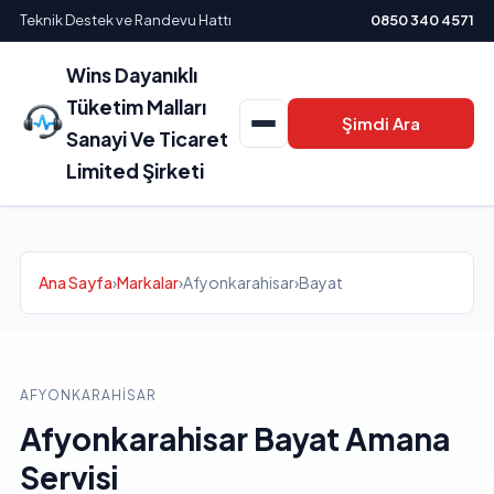
Teknik Destek ve Randevu Hattı
0850 340 4571
Wins Dayanıklı
Tüketim Malları
Şimdi Ara
Sanayi Ve Ticaret
Limited Şirketi
Ana Sayfa
›
Markalar
›
Afyonkarahisar
›
Bayat
AFYONKARAHISAR
Afyonkarahisar Bayat Amana
Servisi