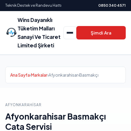
Teknik Destek ve Randevu Hattı
0850 340 4571
Wins Dayanıklı
Tüketim Malları
Şimdi Ara
Sanayi Ve Ticaret
Limited Şirketi
Ana Sayfa
›
Markalar
›
Afyonkarahisar
›
Basmakçı
AFYONKARAHISAR
Afyonkarahisar Basmakçı
Cata Servisi