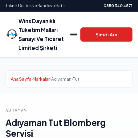
Teknik Destek ve Randevu Hattı
0850 340 4571
Wins Dayanıklı
Tüketim Malları
Şimdi Ara
Sanayi Ve Ticaret
Limited Şirketi
Ana Sayfa
›
Markalar
›
Adıyaman
›
Tut
ADIYAMAN
Adıyaman Tut Blomberg
Servisi