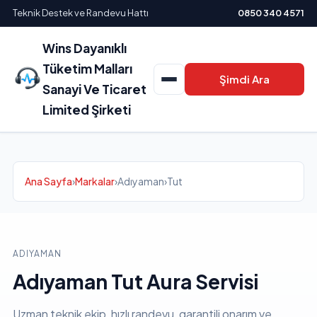
Teknik Destek ve Randevu Hattı
0850 340 4571
Wins Dayanıklı
Tüketim Malları
Şimdi Ara
Sanayi Ve Ticaret
Limited Şirketi
Ana Sayfa
›
Markalar
›
Adıyaman
›
Tut
ADIYAMAN
Adıyaman Tut Aura Servisi
Uzman teknik ekip, hızlı randevu, garantili onarım ve