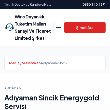
Teknik Destek ve Randevu Hattı
0850 340 4571
Wins Dayanıklı
Tüketim Malları
Şimdi Ara
Sanayi Ve Ticaret
Limited Şirketi
Ana Sayfa
›
Markalar
›
Adıyaman
›
Sincik
ADIYAMAN
Adıyaman Sincik Energygold
Servisi