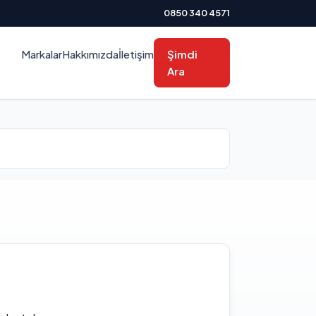
0850 340 4571
Markalar
Hakkımızda
İletişim
Şimdi
Ara