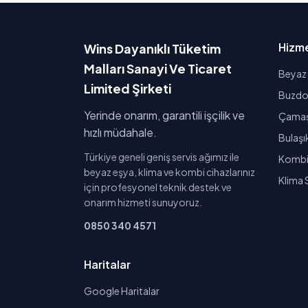
Hizme
Wins Dayanıklı Tüketim
Malları Sanayi Ve Ticaret
Beyaz 
Limited Şirketi
Buzdol
Yerinde onarım, garantili işçilik ve
Çamaşı
hızlı müdahale.
Bulaşı
Türkiye geneli geniş servis ağımız ile
Kombi 
beyaz eşya, klima ve kombi cihazlarınız
Klima 
için profesyonel teknik destek ve
onarım hizmeti sunuyoruz.
0850 340 4571
Haritalar
Google Haritalar