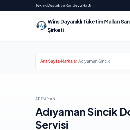
Teknik Destek ve Randevu Hattı
Wins Dayanıklı Tüketim Malları Sa
Şirketi
Ana Sayfa
›
Markalar
›
Adıyaman
›
Sincik
ADIYAMAN
Adıyaman Sincik D
Servisi