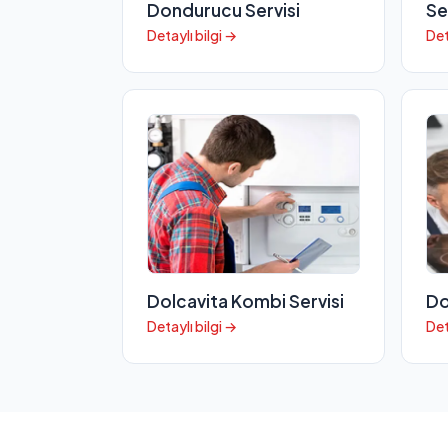
Dondurucu Servisi
Se
Detaylı bilgi →
Det
Dolcavita Kombi Servisi
Do
Detaylı bilgi →
Det