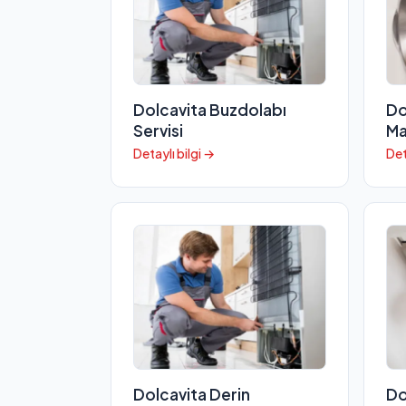
Dolcavita Buzdolabı
Do
Servisi
Ma
Detaylı bilgi →
Det
Dolcavita Derin
Do