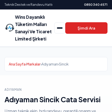
Teknik Destek ve Randevu Hattı
0850 340 4571
Wins Dayanıklı
Tüketim Malları
Şimdi Ara
Sanayi Ve Ticaret
Limited Şirketi
Ana Sayfa
›
Markalar
›
Adıyaman
›
Sincik
ADIYAMAN
Adıyaman Sincik Cata Servisi
Uzman teknik ekip, hızlı randevu, garantili onarım ve