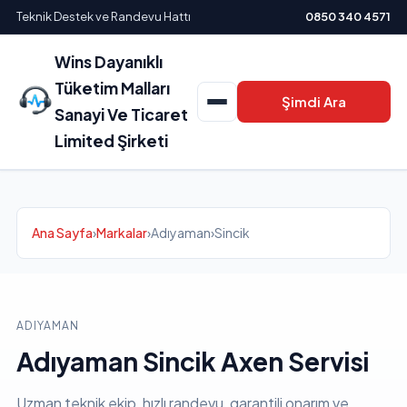
Teknik Destek ve Randevu Hattı
0850 340 4571
Wins Dayanıklı
Tüketim Malları
Şimdi Ara
Sanayi Ve Ticaret
Limited Şirketi
Ana Sayfa
›
Markalar
›
Adıyaman
›
Sincik
ADIYAMAN
Adıyaman Sincik Axen Servisi
Uzman teknik ekip, hızlı randevu, garantili onarım ve