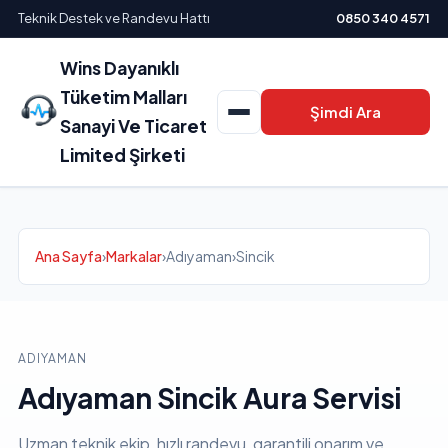
Teknik Destek ve Randevu Hattı
0850 340 4571
Wins Dayanıklı
Tüketim Malları
Şimdi Ara
Sanayi Ve Ticaret
Limited Şirketi
Ana Sayfa
›
Markalar
›
Adıyaman
›
Sincik
ADIYAMAN
Adıyaman Sincik Aura Servisi
Uzman teknik ekip, hızlı randevu, garantili onarım ve