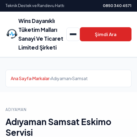
Teknik Destek ve Randevu Hattı
0850 340 4571
Wins Dayanıklı
Tüketim Malları
Şimdi Ara
Sanayi Ve Ticaret
Limited Şirketi
Ana Sayfa
›
Markalar
›
Adıyaman
›
Samsat
ADIYAMAN
Adıyaman Samsat Eskimo
Servisi