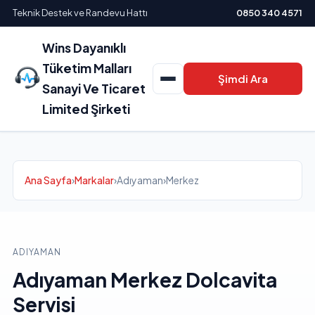
Teknik Destek ve Randevu Hattı
0850 340 4571
Wins Dayanıklı
Tüketim Malları
Şimdi Ara
Sanayi Ve Ticaret
Limited Şirketi
Ana Sayfa
›
Markalar
›
Adıyaman
›
Merkez
ADIYAMAN
Adıyaman Merkez Dolcavita
Servisi