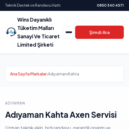
Teknik Destek ve Randevu Hattı
0850 340 4571
Wins Dayanıklı
Tüketim Malları
Şimdi Ara
Sanayi Ve Ticaret
Limited Şirketi
Ana Sayfa
›
Markalar
›
Adıyaman
›
Kahta
ADIYAMAN
Adıyaman Kahta Axen Servisi
Uzman teknik ekip, hızlı randevu, garantili onarım ve