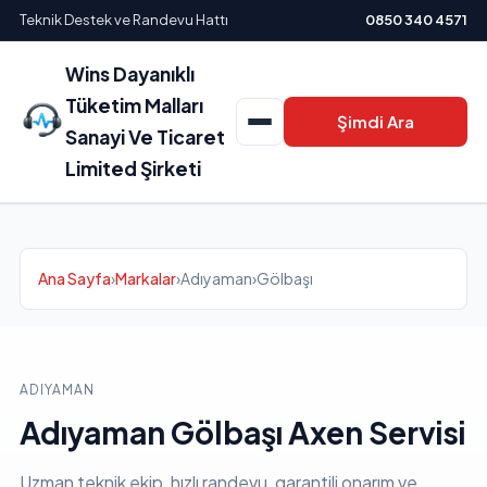
Teknik Destek ve Randevu Hattı
0850 340 4571
Wins Dayanıklı
Tüketim Malları
Şimdi Ara
Sanayi Ve Ticaret
Limited Şirketi
Ana Sayfa
›
Markalar
›
Adıyaman
›
Gölbaşı
ADIYAMAN
Adıyaman Gölbaşı Axen Servisi
Uzman teknik ekip, hızlı randevu, garantili onarım ve