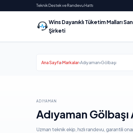
Teknik Destek ve Randevu Hattı
Wins Dayanıklı Tüketim Malları Sa
Şirketi
Ana Sayfa
›
Markalar
›
Adıyaman
›
Gölbaşı
ADIYAMAN
Adıyaman Gölbaşı A
Uzman teknik ekip, hızlı randevu, garantili ona