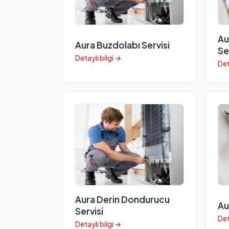
Au
Aura Buzdolabı Servisi
Se
Detaylı bilgi →
Det
Aura Derin Dondurucu
Au
Servisi
Det
Detaylı bilgi →