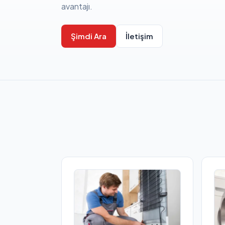
avantajı.
Şimdi Ara
İletişim