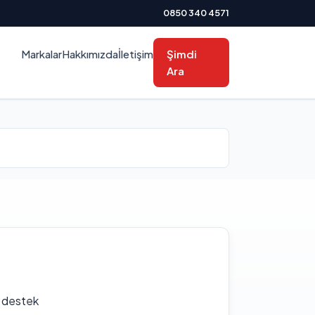
0850 340 4571
Markalar
Hakkımızda
İletişim
Şimdi
Ara
f destek