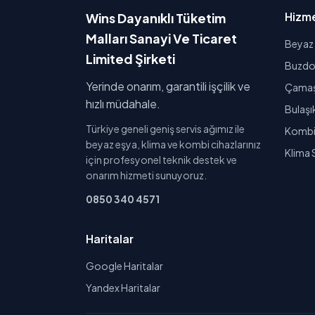
Hizme
Wins Dayanıklı Tüketim
Malları Sanayi Ve Ticaret
Beyaz 
Limited Şirketi
Buzdol
Yerinde onarım, garantili işçilik ve
Çamaşı
hızlı müdahale.
Bulaşı
Türkiye geneli geniş servis ağımız ile
Kombi 
beyaz eşya, klima ve kombi cihazlarınız
Klima 
için profesyonel teknik destek ve
onarım hizmeti sunuyoruz.
0850 340 4571
Haritalar
Google Haritalar
Yandex Haritalar