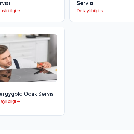
rvisi
Servisi
aylı bilgi →
Detaylı bilgi →
ergygold Ocak Servisi
aylı bilgi →