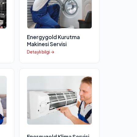
Energygold Kurutma
Makinesi Servisi
Detaylı bilgi →
Energygold Klima Servisi