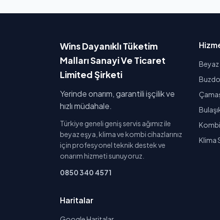
Hizme
Wins Dayanıklı Tüketim
Malları Sanayi Ve Ticaret
Beyaz 
Limited Şirketi
Buzdol
Yerinde onarım, garantili işçilik ve
Çamaşı
hızlı müdahale.
Bulaşı
Türkiye geneli geniş servis ağımız ile
Kombi 
beyaz eşya, klima ve kombi cihazlarınız
Klima 
için profesyonel teknik destek ve
onarım hizmeti sunuyoruz.
0850 340 4571
Haritalar
Google Haritalar