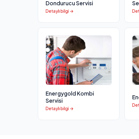
Dondurucu Servisi
Se
Detaylı bilgi →
Det
Energygold Kombi
En
Servisi
Det
Detaylı bilgi →