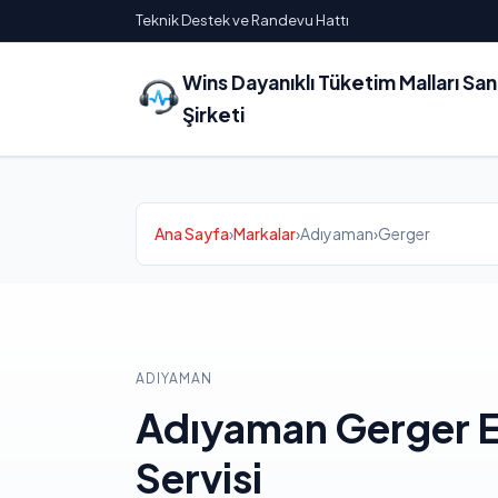
Teknik Destek ve Randevu Hattı
Wins Dayanıklı Tüketim Malları Sa
Şirketi
Ana Sayfa
›
Markalar
›
Adıyaman
›
Gerger
ADIYAMAN
Adıyaman Gerger 
Servisi