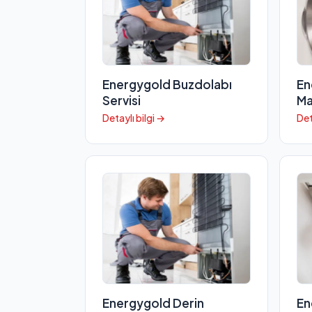
Energygold Buzdolabı
En
Servisi
Ma
Detaylı bilgi →
Det
Energygold Derin
En