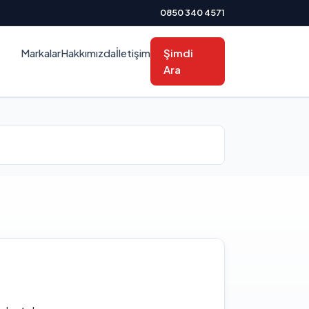
0850 340 4571
Markalar
Hakkımızda
İletişim
Şimdi
Ara