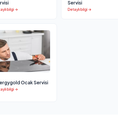
rvisi
Servisi
aylı bilgi →
Detaylı bilgi →
ergygold Ocak Servisi
aylı bilgi →