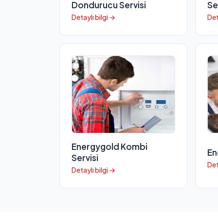
Dondurucu Servisi
Se
Detaylı bilgi →
Det
Energygold Kombi
En
Servisi
Det
Detaylı bilgi →