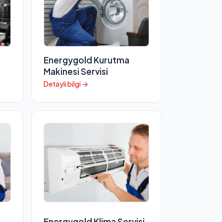
Energygold Kurutma
Makinesi Servisi
Detaylı bilgi →
Energygold Klima Servisi