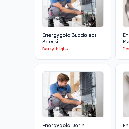
Energygold Buzdolabı
En
Servisi
Ma
Detaylı bilgi →
Det
Energygold Derin
En