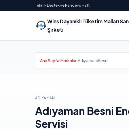
Teknik Destek ve Randevu Hattı
Wins Dayanıklı Tüketim Malları Sa
Şirketi
Ana Sayfa
›
Markalar
›
Adıyaman
›
Besni
ADIYAMAN
Adıyaman Besni E
Servisi