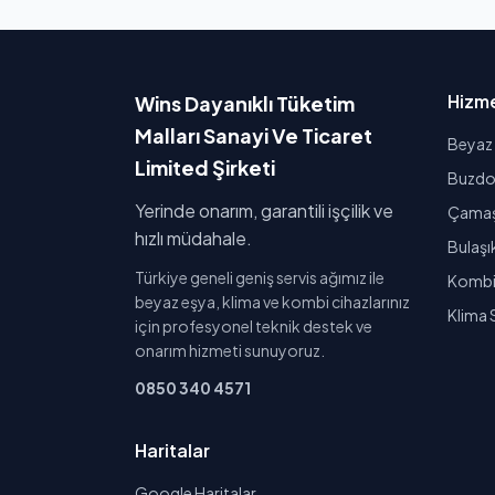
Hizme
Wins Dayanıklı Tüketim
Malları Sanayi Ve Ticaret
Beyaz 
Limited Şirketi
Buzdol
Yerinde onarım, garantili işçilik ve
Çamaşı
hızlı müdahale.
Bulaşı
Türkiye geneli geniş servis ağımız ile
Kombi 
beyaz eşya, klima ve kombi cihazlarınız
Klima 
için profesyonel teknik destek ve
onarım hizmeti sunuyoruz.
0850 340 4571
Haritalar
Google Haritalar