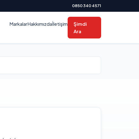
0850 340 4571
Markalar
Hakkımızda
İletişim
Şimdi
Ara