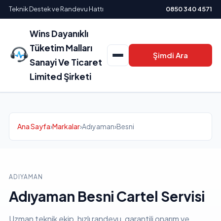
Teknik Destek ve Randevu Hattı
0850 340 4571
Wins Dayanıklı
Tüketim Malları
Şimdi Ara
Sanayi Ve Ticaret
Limited Şirketi
Ana Sayfa
›
Markalar
›
Adıyaman
›
Besni
ADIYAMAN
Adıyaman Besni Cartel Servisi
Uzman teknik ekip, hızlı randevu, garantili onarım ve