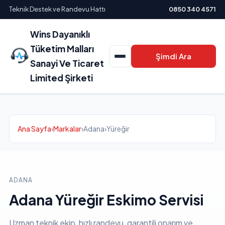
Teknik Destek ve Randevu Hattı
0850 340 4571
Wins Dayanıklı
Tüketim Malları
Şimdi Ara
Sanayi Ve Ticaret
Limited Şirketi
Ana Sayfa
›
Markalar
›
Adana
›
Yüreğir
ADANA
Adana Yüreğir Eskimo Servisi
Uzman teknik ekip, hızlı randevu, garantili onarım ve